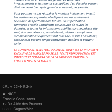
investissements et les revenus susceptibles d’en découler peuvent
diminuer aussi bien qu’augmenter et ne sont pas garantis.
Vous pourriez ne pas récupérer le montant initialement investi.
Les performances passées n’indiquent pas nécessairement
l’évolution des performances futures. Sauf spécification
contraires, Fraselle Consultants est la source de toutes les
données, et toutes les informations publiées dans le présent site
sont, à sa connaissance, actualisées et précises. Les opinions,
recommandations exprimées sont celles de Fraselle Consultants,
elles ne sont pas une simple constatation des faits et peuvent
varier.
LE CONTENU INTELLECTUEL DU SITE INTERNET EST LA PROPRIETE
EXCLUSIVE DE M.GILLES FRASELLE. TOUTE REPRODUCTION EST
INTERDITE ET DONNERA LIEU A LA SAISIE DES TRIBUNAUX
COMPETENTS EN LA MATIERE.
OUR OFFICES
NICE
Fraselle Consultants
12 Bis Allée des Pruniers
06800 Cagnes/Mer